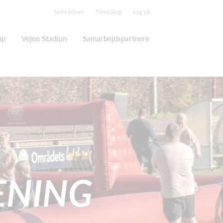
Nyhedsbrev
Tilmelding
Log på
up
Vejen Stadion
Samarbejdspartnere
ENING