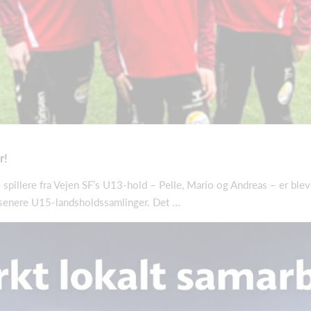
r!
 tre spillere fra Vejen SF’s U13-hold – Pelle, Mario og Andreas – er bl
 senere U15-landsholdssamlinger. Det ...