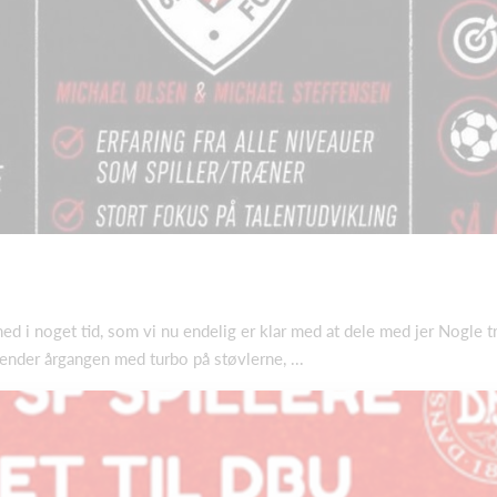
ed i noget tid, som vi nu endelig er klar med at dele med jer Nogle t
nder årgangen med turbo på støvlerne, ...