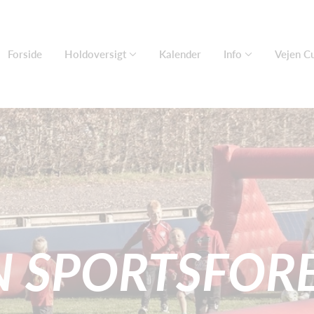
Forside
Holdoversigt
Kalender
Info
Vejen C
N
SPORTSFOR