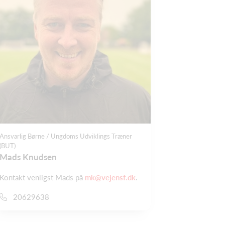
Ansvarlig Børne / Ungdoms Udviklings Træner
(BUT)
Mads Knudsen
Kontakt venligst Mads på
mk@vejensf.dk
.
20629638