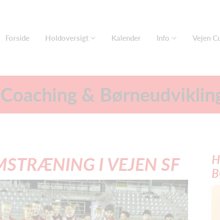
Forside
Holdoversigt
Kalender
Info
Vejen C
 Coaching & Børneudviklin
H
STRÆNING I VEJEN SF
B