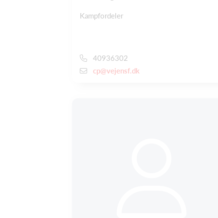
Kampfordeler
40936302
cp@vejensf.dk