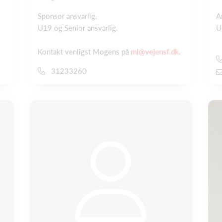
Sponsor ansvarlig.
A
U19 og Senior ansvarlig.
U
Kontakt venligst Mogens på
ml@vejensf.dk
.
31233260