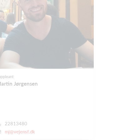
uppleant
artin Jørgensen
22813480
mj@vejensf.dk