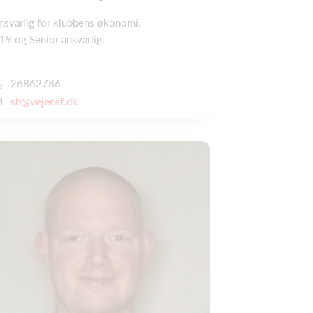
nsvarlig for klubbens økonomi.
19 og Senior ansvarlig.
26862786
sb@vejensf.dk