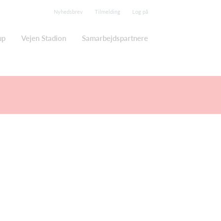
Nyhedsbrev
Tilmelding
Log på
up
Vejen Stadion
Samarbejdspartnere