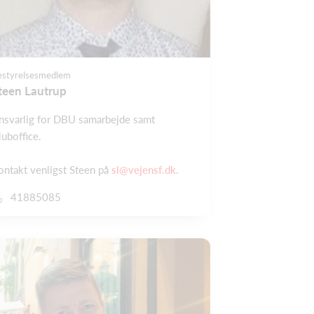
estyrelsesmedlem
teen Lautrup
nsvarlig for DBU samarbejde samt
luboffice.
ontakt venligst Steen på
sl@vejensf.dk
.
41885085