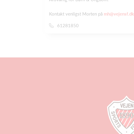
Kontakt venligst Morten på
mh@vejensf.dk
61281850