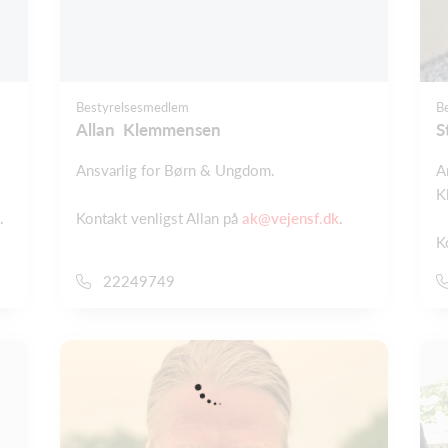
Bestyrelsesmedlem
B
Allan Klemmensen
S
Ansvarlig for Børn & Ungdom.
A
K
.
Kontakt venligst Allan på
ak@vejensf.dk
.
K
22249749