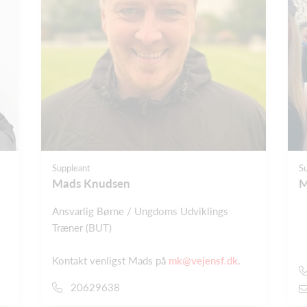
Suppleant
S
Mads Knudsen
M
Ansvarlig Børne / Ungdoms Udviklings
Træner (BUT)
Kontakt venligst Mads på
mk@vejensf.dk
.
20629638