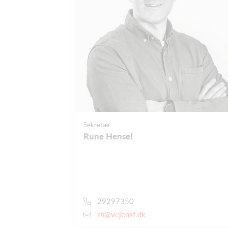
Sekretær
Rune Hensel
29297350
rh@vejensf.dk