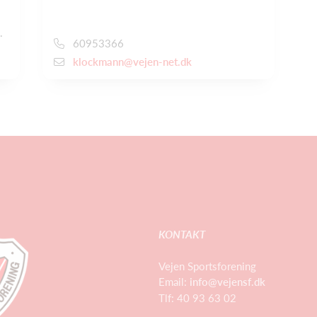
.
60953366
klockmann@vejen-net.dk
KONTAKT
Vejen Sportsforening
Email:
info@vejensf.dk
Tlf: 40 93 63 02