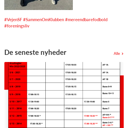
#VejenSF
#SammenOmKlubben
#mereendbarefodbold
#foreningsliv
De seneste nyheder
Alle