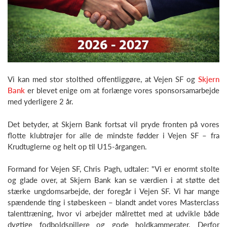
Vi kan med stor stolthed offentliggøre, at Vejen SF og
Skjern
Bank
er blevet enige om at forlænge vores sponsorsamarbejde
med yderligere 2 år.
Det betyder, at Skjern Bank fortsat vil pryde fronten på vores
flotte klubtrøjer for alle de mindste fødder i Vejen SF – fra
Krudtuglerne og helt op til U15-årgangen.
Formand for Vejen SF, Chris Pagh, udtaler: "Vi er enormt stolte
og glade over, at Skjern Bank kan se værdien i at støtte det
stærke ungdomsarbejde, der foregår i Vejen SF. Vi har mange
spændende ting i støbeskeen – blandt andet vores Masterclass
talenttræning, hvor vi arbejder målrettet med at udvikle både
dygtige fodboldspillere og gode holdkammerater. Derfor