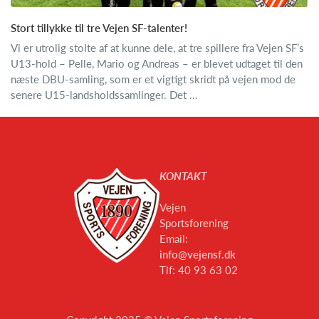
Stort tillykke til tre Vejen SF-talenter!
Vi er utrolig stolte af at kunne dele, at tre spillere fra Vejen SF’s
U13-hold – Pelle, Mario og Andreas – er blevet udtaget til den
næste DBU-samling, som er et vigtigt skridt på vejen mod de
senere U15-landsholdssamlinger. Det ...
KONTAKT
Vejen
Sportsforening
Email:
info@vejensf.dk
Tlf: 40 93 63 02