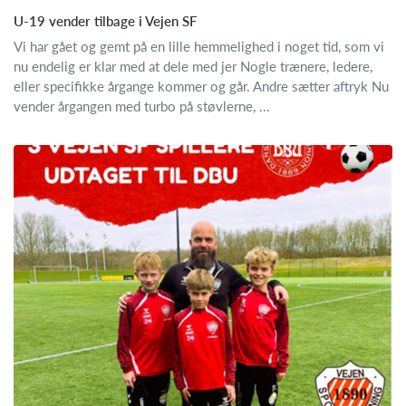
U-19 vender tilbage i Vejen SF
Vi har gået og gemt på en lille hemmelighed i noget tid, som vi
nu endelig er klar med at dele med jer Nogle trænere, ledere,
eller specifikke årgange kommer og går. Andre sætter aftryk Nu
vender årgangen med turbo på støvlerne, ...