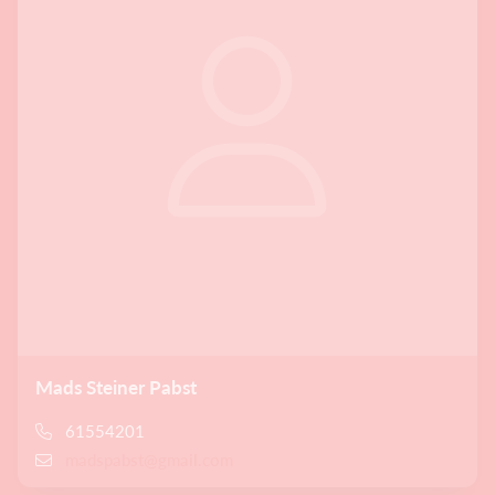
Mads Steiner Pabst
61554201
madspabst@gmail.com