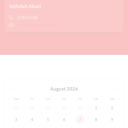
Sejfullah Abazi
21853538
arif.abazi2@rsyd.dk
August 2026
Man
Tir
Ons
Tor
Fre
Lør
Søn
27
28
29
30
31
1
2
3
4
5
6
7
8
9