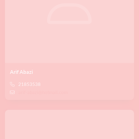
Arif Abazi
21853538
arif-abazi@hotmail.com