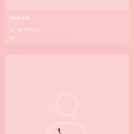
Marc Piil
26379604
Marcpiil1508@gmail.com