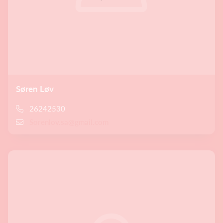
Søren Løv
26242530
Sorenlov.sa@gmail.com