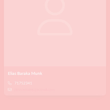
Elias Baraka Munk
71752341
helensmunk@icloud.com