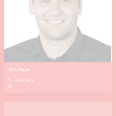
Chris Pagh
40936302
cp@vejensf.dk