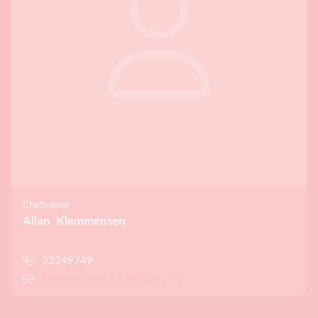
Cheftræner
Allan Klemmensen
22249749
Klemmensen82@hotmail.com