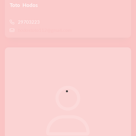
Toto Hodos
29703223
hodostoto112@gmail.com