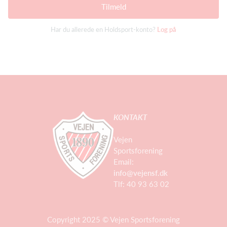
Tilmeld
Har du allerede en Holdsport-konto?
Log på
KONTAKT
Vejen
Sportsforening
Email:
info@vejensf.dk
Tlf: 40 93 63 02
Copyright 2025 © Vejen Sportsforening