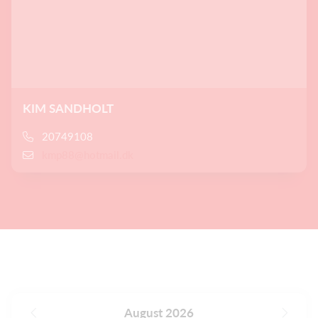
KIM SANDHOLT
20749108
kmp88@hotmail.dk
August 2026