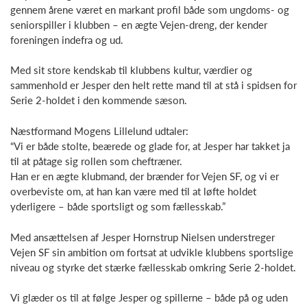
gennem årene været en markant profil både som ungdoms- og
seniorspiller i klubben – en ægte Vejen-dreng, der kender
foreningen indefra og ud.
Med sit store kendskab til klubbens kultur, værdier og
sammenhold er Jesper den helt rette mand til at stå i spidsen for
Serie 2-holdet i den kommende sæson.
Næstformand Mogens Lillelund udtaler:
“Vi er både stolte, beærede og glade for, at Jesper har takket ja
til at påtage sig rollen som cheftræner.
Han er en ægte klubmand, der brænder for Vejen SF, og vi er
overbeviste om, at han kan være med til at løfte holdet
yderligere – både sportsligt og som fællesskab.”
Med ansættelsen af Jesper Hornstrup Nielsen understreger
Vejen SF sin ambition om fortsat at udvikle klubbens sportslige
niveau og styrke det stærke fællesskab omkring Serie 2-holdet.
Vi glæder os til at følge Jesper og spillerne – både på og uden