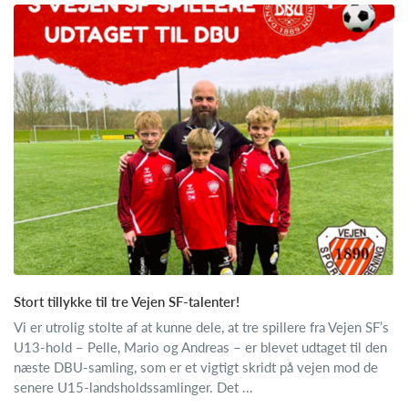
Stort tillykke til tre Vejen SF-talenter!
Vi er utrolig stolte af at kunne dele, at tre spillere fra Vejen SF’s
U13-hold – Pelle, Mario og Andreas – er blevet udtaget til den
næste DBU-samling, som er et vigtigt skridt på vejen mod de
senere U15-landsholdssamlinger. Det ...