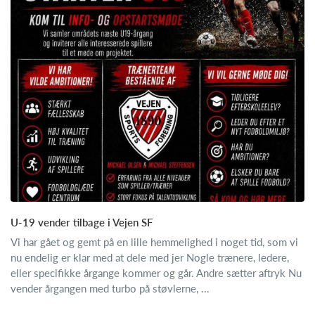
U-19 vender tilbage i Vejen SF
Vi har gået og gemt på en lille hemmelighed i noget tid, som vi
nu endelig er klar med at dele med jer Nogle trænere, ledere,
eller specifikke årgange kommer og går. Andre sætter aftryk Nu
vender årgangen med turbo på støvlerne, ...