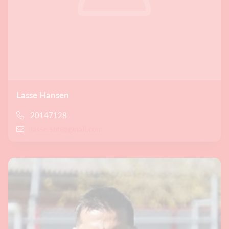
Lasse Hansen
20147128
lasse.sbh@gmail.com