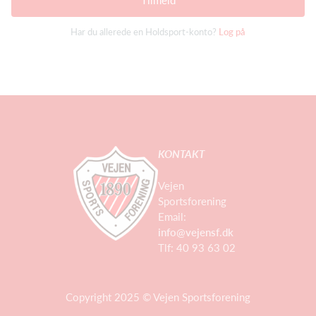
Tilmeld
Har du allerede en Holdsport-konto?
Log på
KONTAKT
Vejen
Sportsforening
Email:
info@vejensf.dk
Tlf: 40 93 63 02
Copyright 2025 © Vejen Sportsforening