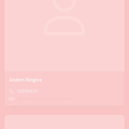
Anders Ringive
52289870
Andersringive20@gmail.com