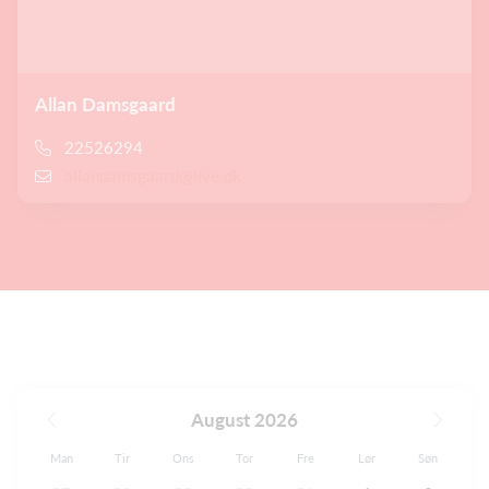
Allan Damsgaard
22526294
allandamsgaard@live.dk
August 2026
Man
Tir
Ons
Tor
Fre
Lør
Søn