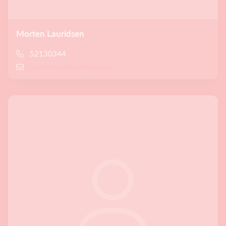
Morten Lauridsen
52130344
mortenlau@hotmail.com