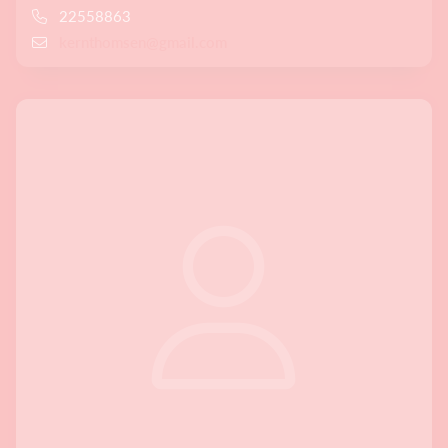
22558863
kernthomsen@gmail.com